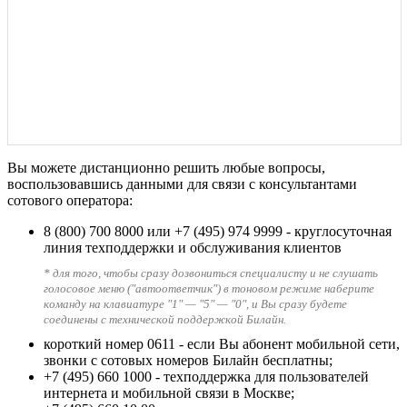
Вы можете дистанционно решить любые вопросы,
воспользовавшись данными для связи с консультантами
сотового оператора:
8 (800) 700 8000
или
+7 (495) 974 9999
- круглосуточная
линия техподдержки и обслуживания клиентов
* для того, чтобы сразу дозвониться специалисту и не слушать
голосовое меню ("автоответчик") в тоновом режиме наберите
команду на клавиатуре "1" — "5" — "0", и Вы сразу будете
соединены с технической поддержкой Билайн.
короткий номер 0611
- если Вы абонент мобильной сети,
звонки с сотовых номеров Билайн бесплатны;
+7 (495) 660 1000
- техподдержка для пользователей
интернета и мобильной связи в Москве;