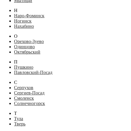
Мытищи
Н
Наро-Фоминск
Ногинск
Нахабино
О
Орехово-Зуево
Одинцово
Октябрьский
П
Пушкино
Павловский-Посад
С
Серпухов
Сергиев-Посад
Смоленск
Солнечногорск
Т
Тула
Тверь