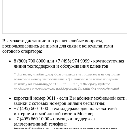
Вы можете дистанционно решить любые вопросы,
воспользовавшись данными для связи с консультантами
сотового оператора:
8 (800) 700 8000
или
+7 (495) 974 9999
- круглосуточная
линия техподдержки и обслуживания клиентов
* для того, чтобы сразу дозвониться специалисту и не слушать
голосовое меню ("автоответчик") в тоновом режиме наберите
команду на клавиатуре "1" — "5" — "0", и Вы сразу будете
соединены с технической поддержкой Билайн без промедления!
короткий номер 0611
- если Вы абонент мобильной сети,
звонки с сотовых номеров Билайн бесплатны;
+7 (495) 660 1000
- техподдержка для пользователей
интернета и мобильной связи в Москве;
+7 (495) 660 10 00
- помощь и поддержка
(альтернативный телефон);