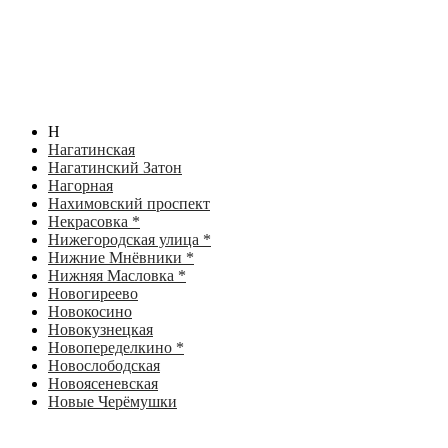
Н
Нагатинская
Нагатинский Затон
Нагорная
Нахимовский проспект
Некрасовка *
Нижегородская улица *
Нижние Мнёвники *
Нижняя Масловка *
Новогиреево
Новокосино
Новокузнецкая
Новопеределкино *
Новослободская
Новоясеневская
Новые Черёмушки