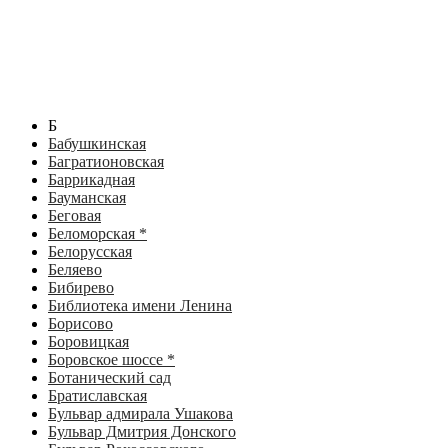
Б
Бабушкинская
Багратионовская
Баррикадная
Бауманская
Беговая
Беломорская *
Белорусская
Беляево
Бибирево
Библиотека имени Ленина
Борисово
Боровицкая
Боровское шоссе *
Ботанический сад
Братиславская
Бульвар адмирала Ушакова
Бульвар Дмитрия Донского