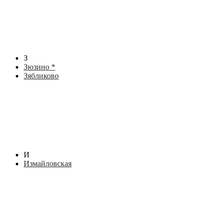
З
Зюзино *
Зябликово
И
Измайловская