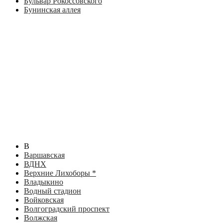
Бульвар Рокоссовского
Бунинская аллея
В
Варшавская
ВДНХ
Верхние Лихоборы *
Владыкино
Водный стадион
Войковская
Волгоградский проспект
Волжская