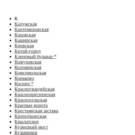
К
Калужская
Кантемировская
Каховская
Каширская
Киевская
Китай-город
Кленовый бульвар *
Кожуховская
Коломенская
Комсомольская
Коньково
Косино *
Красногвардейская
Краснопресненская
Красносельская
Красные ворота
Крестьянская застава
Кропоткинская
Крылатское
Кузнецкий мост
Кузьминки