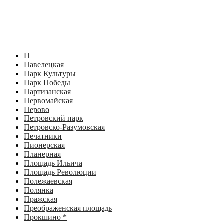
П
Павелецкая
Парк Культуры
Парк Победы
Партизанская
Первомайская
Перово
Петровский парк
Петровско-Разумовская
Печатники
Пионерская
Планерная
Площадь Ильича
Площадь Революции
Полежаевская
Полянка
Пражская
Преображенская площадь
Прокшино *