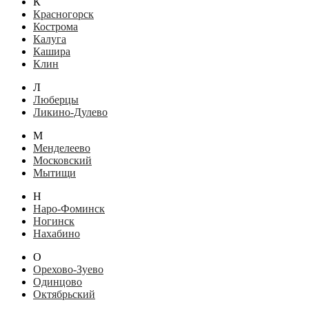
К
Красногорск
Кострома
Калуга
Кашира
Клин
Л
Люберцы
Ликино-Дулево
М
Менделеево
Московский
Мытищи
Н
Наро-Фоминск
Ногинск
Нахабино
О
Орехово-Зуево
Одинцово
Октябрьский