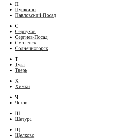
П
Пушкино
Павловский-Посад
С
Серпухов
Сергиев-Посад
Смоленск
Солнечногорск
Т
Тула
Тверь
Х
Химки
Ч
Чехов
Ш
Шатура
Щ
Щелково