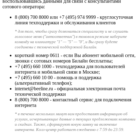
воспользовавшись данными для связи с консультантами
сотового оператора:
8 (800) 700 8000
или
+7 (495) 974 9999
- круглосуточная
линия техподдержки и обслуживания клиентов
* для того, чтобы сразу дозвониться специалисту и не слушать
голосовое меню ("автоответчик") в тоновом режиме наберите
команду на клавиатуре "1" — "5" — "0", и Вы сразу будете
соединены с технической поддержкой Билайн.
короткий номер 0611
- если Вы абонент мобильной сети,
звонки с сотовых номеров Билайн бесплатны;
+7 (495) 660 1000
- техподдержка для пользователей
интернета и мобильной связи в Москве;
+7 (495) 660 10 00
- помощь и поддержка
(альтернативный телефон);
internet@beeline.ru
- официальная электронная почта
технической поддержки
8 (800) 700 8000
- контактный сервис для подключения
интернета
* в течение нескольких минут вам предоставят информацию об
услугах, исчерпывающие данные о текущих предложениях компании
и скидках. Также, сформируют новую заявку на включение
интернета. Колл-центр работает ежедневно с 7:59 до 23:59.