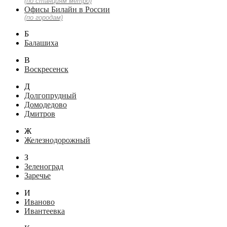
(по станциям метро)
Офисы Билайн в России
(по городам)
Б
Балашиха
В
Воскресенск
Д
Долгопрудный
Домодедово
Дмитров
Ж
Железнодорожный
З
Зеленоград
Заречье
И
Иваново
Ивантеевка