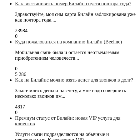
Как восстановить номер Билайн спустя полтора года?
Здравствуйте, моя сим-карта Билайн заблокирована уже
как полтора года,...
23984
0
Куда пожаловаться на компанию Билайн (Beeline)
Мобильная связь была и остается неотъемлемым
приобретением человечеств...
0
5 286
Как на Билайне можно взять денег для звонков в долг?
Закончились деньги на счету, а мне надо совершить
несколько звонков им...
4817
0
Премиум статус от Билайн: новая VIP услуга для
клиентов
Услуги связи подразделяются на обычные и
персональные. К категории VIP...