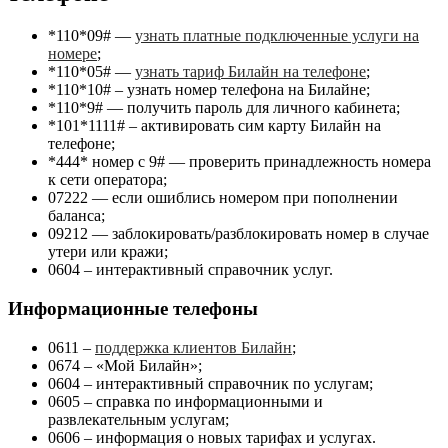
*110*09#
—
узнать платные подключенные услуги на
номере
;
*110*05#
—
узнать тариф Билайн на телефоне
;
*110*10#
– узнать номер телефона на Билайне;
*110*9#
— получить пароль для личного кабинета;
*101*1111#
– активировать сим карту Билайн на
телефоне;
*444* номер с 9#
— проверить принадлежность номера
к сети оператора;
07222
— если ошиблись номером при пополнении
баланса;
09212
— заблокировать/разблокировать номер в случае
утери или кражи;
0604
– интерактивный справочник услуг.
Информационные телефоны
0611
–
поддержка клиентов Билайн
;
0674
– «Мой Билайн»;
0604
– интерактивный справочник по услугам;
0605
– справка по информационными и
развлекательным услугам;
0606
– информация о новых тарифах и услугах.