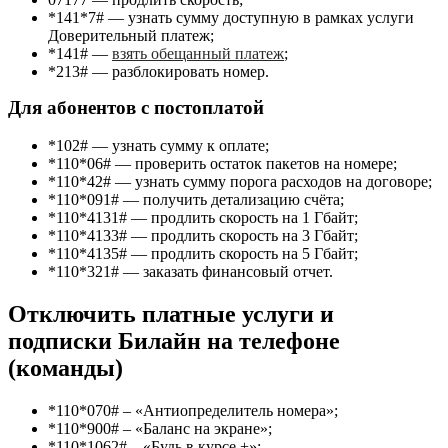
*141*7#
— узнать сумму доступную в рамках услуги
Доверительный платеж;
*141#
—
взять обещанный платеж
;
*213#
— разблокировать номер.
Для абонентов с постоплатой
*102#
— узнать сумму к оплате;
*110*06#
— проверить остаток пакетов на номере;
*110*42#
— узнать сумму порога расходов на договоре;
*110*091#
— получить детализацию счёта;
*110*4131#
— продлить скорость на 1 Гбайт;
*110*4133#
— продлить скорость на 3 Гбайт;
*110*4135#
— продлить скорость на 5 Гбайт;
*110*321#
— заказать финансовый отчет.
Отключить платные услуги и
подписки Билайн на телефоне
(команды)
*110*070#
– «Антиопределитель номера»;
*110*900#
– «Баланс на экране»;
*110*1062#
– «Будь в курсе +»;