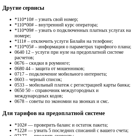
Другие сервисы
*110*10#
– узнать свой номер;
*110*00#
– внутренний курс оператора;
*110*09#
– узнать о подключенных платных услугах на
номере;
*111#
– отключить услуги Билайн на телефоне;
*110*05#
– информация о параметрах тарифного плана;
0640 12
– услуги при нуле на предоплатной системе
расчетов;
0676
– скидки в роуминге;
0680 44
– защита от мошенников;
0717
– подключение мобильного интернета;
0603
– черный список;
0533
– мобильный платеж с регистрацией карты банка;
0650 50
– справочник междугородных и
международных кодов;
0678
– советы по экономии на звонках и смс.
Для тарифов на предоплатной системе
*102#
— проверить баланс и остаток пакета;
*122#
— узнать 5 последних списаний с вашего счета;
07177
— продлить скорость;