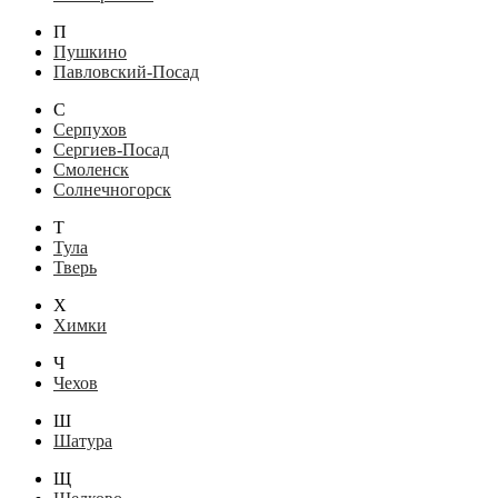
П
Пушкино
Павловский-Посад
С
Серпухов
Сергиев-Посад
Смоленск
Солнечногорск
Т
Тула
Тверь
Х
Химки
Ч
Чехов
Ш
Шатура
Щ