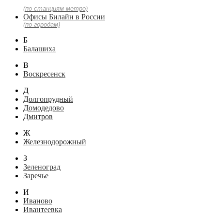
(по станциям метро)
Офисы Билайн в России
(по городам)
Б
Балашиха
В
Воскресенск
Д
Долгопрудный
Домодедово
Дмитров
Ж
Железнодорожный
З
Зеленоград
Заречье
И
Иваново
Ивантеевка