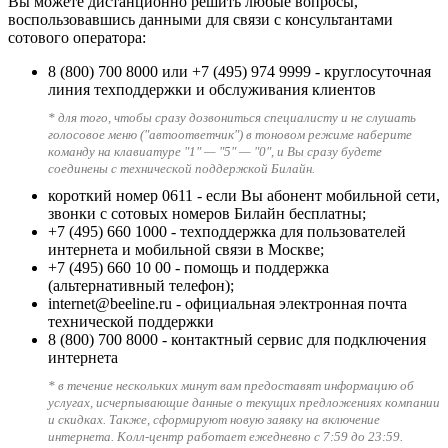
Вы можете дистанционно решить любые вопросы,
воспользовавшись данными для связи с консультантами
сотового оператора:
8 (800) 700 8000
или
+7 (495) 974 9999
- круглосуточная
линия техподдержки и обслуживания клиентов
* для того, чтобы сразу дозвониться специалисту и не слушать
голосовое меню ("автоответчик") в тоновом режиме наберите
команду на клавиатуре "1" — "5" — "0", и Вы сразу будете
соединены с технической поддержкой Билайн.
короткий номер 0611
- если Вы абонент мобильной сети,
звонки с сотовых номеров Билайн бесплатны;
+7 (495) 660 1000
- техподдержка для пользователей
интернета и мобильной связи в Москве;
+7 (495) 660 10 00
- помощь и поддержка
(альтернативный телефон);
internet@beeline.ru
- официальная электронная почта
технической поддержки
8 (800) 700 8000
- контактный сервис для подключения
интернета
* в течение нескольких минут вам предоставят информацию об
услугах, исчерпывающие данные о текущих предложениях компании
и скидках. Также, сформируют новую заявку на включение
интернета. Колл-центр работает ежедневно с 7:59 до 23:59.