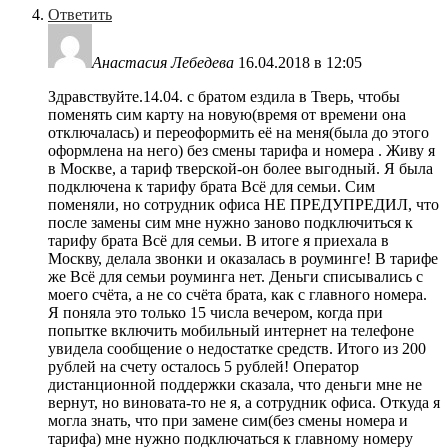
Ответить
Анастасия Лебедева
16.04.2018 в 12:05
Здравствуйте.14.04. с братом ездила в Тверь, чтобы
поменять сим карту на новую(время от времени она
отключалась) и переоформить её на меня(была до этого
оформлена на него) без смены тарифа и номера . Живу я
в Москве, а тариф тверской-он более выгодный. Я была
подключена к тарифу брата Всё для семьи. Сим
поменяли, но сотрудник офиса НЕ ПРЕДУПРЕДИЛ, что
после замены сим мне нужно заново подключиться к
тарифу брата Всё для семьи. В итоге я приехала в
Москву, делала звонки и оказалась в роуминге! В тарифе
же Всё для семьи роуминга нет. Деньги списывались с
моего счёта, а не со счёта брата, как с главного номера.
Я поняла это только 15 числа вечером, когда при
попытке включить мобильный интернет на телефоне
увидела сообщение о недостатке средств. Итого из 200
рублей на счету осталось 5 рублей! Оператор
дистанционной поддержки сказала, что деньги мне не
вернут, но виновата-то не я, а сотрудник офиса. Откуда я
могла знать, что при замене сим(без смены номера и
тарифа) мне нужно подключаться к главному номеру