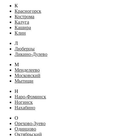
К
Красногорск
Кострома
Калуга
Кашира
Клин
Л
Люберцы
Ликино-Дулево
М
Менделеево
Московский
Мытищи
Н
Наро-Фоминск
Ногинск
Нахабино
О
Орехово-Зуево
Одинцово
Октябрьский