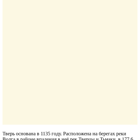
Тверь основана в 1135 году. Расположена на берегах реки
Волга в районе впадения в неё рек Тверцы и Тьмаки, в 177,6