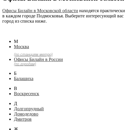
Офисы Билайн в Московской области
находятся практически
в каждом городе Подмосковья. Выберите интересующий вас
город из списка ниже.
М
Москва
(по станциям метро)
Офисы Билайн в России
(по городам)
Б
Балашиха
В
Воскресенск
Д
Долгопрудный
Домодедово
Дмитров
Ж