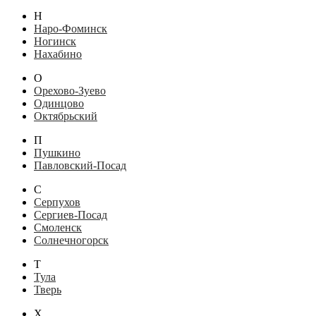
Н
Наро-Фоминск
Ногинск
Нахабино
О
Орехово-Зуево
Одинцово
Октябрьский
П
Пушкино
Павловский-Посад
С
Серпухов
Сергиев-Посад
Смоленск
Солнечногорск
Т
Тула
Тверь
Х