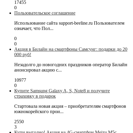
17455
0
Пользовательское соглашение
Использование сайта support-beeline.ru Пользователем
означает, что Пол...
0
0
Акция в Билайн на смартфоны Самсунг: подарки до 20
000 руб!
Незадолго до новогодних праздников оператор Билайн
анонсировал акцию с...
10977
0
Купите Samsung Galaxy A, S, Note8 и получите
страховку в подарок
Стартовала новая акция – приобретателям смартфонов
южнокорейского прои...
2550
3
Купи выгодно! Акция на 4G-смартфон Meizu M5с