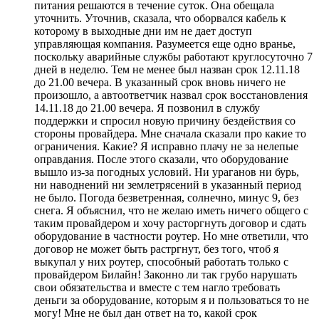
питания решаются в течение суток. Она обещала
уточнить. Уточнив, сказала, что оборвался кабель к
которому в выходные дни им не дает доступ
управляющая компания. Разумеется еще одно вранье,
поскольку аварийные службы работают круглосуточно 7
дней в неделю. Тем не менее был назван срок 12.11.18
до 21.00 вечера. В указанный срок вновь ничего не
произошло, а автоответчик назвал срок восстановления
14.11.18 до 21.00 вечера. Я позвонил в службу
поддержки и спросил новую причину бездействия со
стороны провайдера. Мне сначала сказали про какие то
ограничения. Какие? Я исправно плачу не за нелепые
оправдания. После этого сказали, что оборудование
вышло из-за погодных условий. Ни ураганов ни бурь,
ни наводнений ни землетрясений в указанный период
не было. Погода безветренная, солнечно, минус 9, без
снега. Я объяснил, что не желаю иметь ничего общего с
таким провайдером и хочу расторгнуть договор и сдать
оборудование в частности роутер. Но мне ответили, что
договор не может быть растргнут, без того, чтоб я
выкупал у них роутер, способный работать только с
провайдером Билайн! Законно ли так грубо нарушать
свои обязательства и вместе с тем нагло требовать
деньги за оборудование, которым я и пользоваться то не
могу! Мне не был дан ответ на то, какой срок