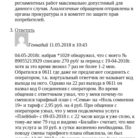
регламентных работ максимально допустимый для
данного случая. Аналогичные обращения отправлены в
органы прокуратуры и в комитет по защите прав
потребителей.
Ответить
Геннадий
11.05.2018 в 10:43
04-05-2018г. набрав *102# обнаружил, что с моего №
89055213929 списано 270 руб/ за период с 19-04-2018г.
хотя за это время звонил 7 раз не более 1-2 мин.
Обратился в 0611 где даже не предлагают соединить с
оператором, т.к. виртуальный ответчик не называет код
выхода на него. Однако на 22 раз выхода в 0611 он
назвал код 0 соединения с оператором. Во время
общения с ответчиком узнал, что у меня почему-то
сменился тарифный план с «Семья» на «Ноль сомнения
19» и тариф с 2,95 руб. на 4 руб. При общении с
оператором узнал, что у меня подключена услуга
«Плейбой» с 09-03-2018 г. с 22 часов когда я уже сплю, к
тому-же мне 79 год и видимо «Билайн» считает, что мне
эта услуга за 10 руб. в сутки жизненно необходима. По
поводу смены тарифного плана объяснила, он был