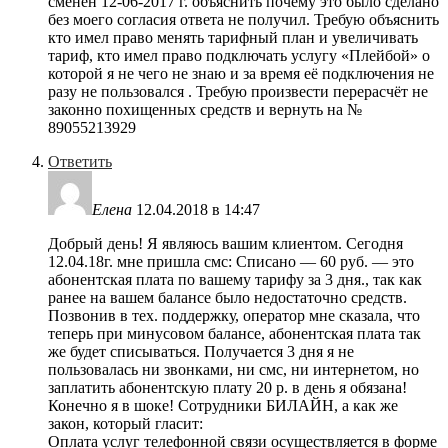
сменён 12-06-2017 г. объяснить почему это было сделано
без моего согласия ответа не получил. Требую объяснить
кто имел право менять тарифный план и увеличивать
тариф, кто имел право подключать услугу «Плейбой» о
которой я не чего не знаю и за время её подключения не
разу не пользовался . Требую произвести перерасчёт не
законно похищенных средств и вернуть на №
89055213929
Ответить
Елена
12.04.2018 в 14:47
Добрый день! Я являюсь вашим клиентом. Сегодня
12.04.18г. мне пришла смс: Списано — 60 руб. — это
абонентская плата по вашему тарифу за 3 дня., так как
ранее на вашем балансе было недостаточно средств.
Позвонив в тех. поддержку, оператор мне сказала, что
теперь при минусовом балансе, абонентская плата так
же будет списываться. Получается 3 дня я не
пользовалась ни звонками, ни смс, ни интернетом, но
заплатить абонентскую плату 20 р. в день я обязана!
Конечно я в шоке! Сотрудники БИЛАЙН, а как же
закон, который гласит:
Оплата услуг телефонной связи осуществляется в форме