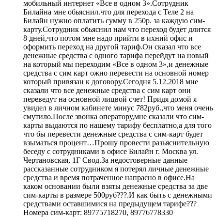
мобильный интернет «Все в одном 3».Сотрудник
Билайна мне обьяснил.что для перехода с Теле 2 на
Билайн нужно оплатить сумму в 250р. за каждую сим-
карту.Сотрудник обьяснил нам что переход будет длится
8 дней,что потом мне надо прийти в ихний офис и
оформить переход на другой тариф.Он сказал что все
денежные средства с одного тарифа перейдут на новый
на который мы переходим «Все в одном 3»,и денежные
средства с сим карт ожно перевести на основной номер
который привязан к договору.Сегодня 5.12.2018 мне
сказали что все денежные средства с сим карт они
переведут на основной лицвой счет! Придя домой я
увидел в личном кабинете минус 782руб.,что меня очень
смутило.После звонка оператору,мне сказали что сим-
карты выдаются по нашему тарифу бесплатно,а для того
что бы перевести денежные средства с сим-карт будет
взыматься процент…Прошу провести разьяснительную
беседу с сотрудниками в офисе Билайн г. Москва ул.
Чертановская, 1Г Свод.За недостоверные данные
рассказанные сотрудником я потерял личные денежные
средства и время потраченное напрасно в офисе.На
каком основании были взяты денежные средства за две
сим-карты в размере 500руб???.И как быть с денежными
средствами оставшимися на предыдущем тарифе???
Номера сим-карт: 89775718270, 89776778330