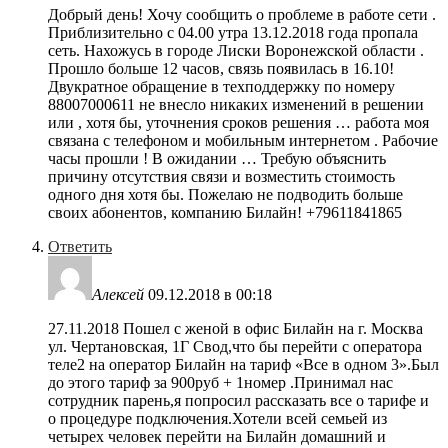
Добрый день! Хочу сообщить о проблеме в работе сети .
Приблизительно с 04.00 утра 13.12.2018 года пропала
сеть. Нахожусь в городе Лиски Воронежской области .
Прошло больше 12 часов, связь появилась в 16.10!
Двукратное обращение в техподдержку по номеру
88007000611 не внесло никаких изменений в решении
или , хотя бы, уточнения сроков решения … работа моя
связана с телефоном и мобильным интернетом . Рабочие
часы прошли ! В ожидании … Требую объяснить
причину отсутствия связи и возместить стоимость
одного дня хотя бы. Пожелаю не подводить больше
своих абонентов, компанию Билайн! +79611841865
Ответить
Алексей
09.12.2018 в 00:18
27.11.2018 Пошел с женой в офис Билайн на г. Москва
ул. Чертановская, 1Г Свод,что бы перейти с оператора
теле2 на оператор Билайн на тариф «Все в одном 3».Был
до этого тариф за 900руб + 1номер .Принимал нас
сотрудник парень,я попросил рассказать все о тарифе и
о процедуре подключения.Хотели всей семьей из
четырех человек перейти на Билайн домашний и