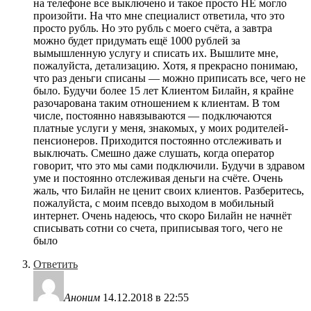
на телефоне все выключено и такое просто НЕ могло
произойти. На что мне специалист ответила, что это
просто рубль. Но это рубль с моего счёта, а завтра
можно будет придумать ещё 1000 рублей за
вымышленную услугу и списать их. Вышлите мне,
пожалуйста, детализацию. Хотя, я прекрасно понимаю,
что раз деньги списаны — можно приписать все, чего не
было. Будучи более 15 лет Клиентом Билайн, я крайне
разочарована таким отношением к клиентам. В том
числе, постоянно навязываются — подключаются
платные услуги у меня, знакомых, у моих родителей-
пенсионеров. Приходится постоянно отслеживать и
выключать. Смешно даже слушать, когда оператор
говорит, что это мы сами подключили. Будучи в здравом
уме и постоянно отслеживая деньги на счёте. Очень
жаль, что Билайн не ценит своих клиентов. Разберитесь,
пожалуйста, с моим псевдо выходом в мобильный
интернет. Очень надеюсь, что скоро Билайн не начнёт
списывать сотни со счета, приписывая того, чего не
было
Ответить
Аноним
14.12.2018 в 22:55