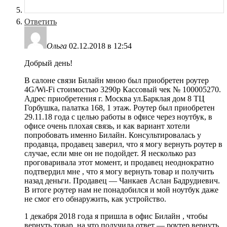
Ответить
Ольга
02.12.2018 в 12:54
Добрый день!
В салоне связи Билайн мною был приобретен роутер
4G/Wi-Fi стоимостью 3290р Кассовый чек № 100005270.
Адрес приобретения г. Москва ул.Барклая дом 8 ТЦ
Горбушка, палатка 168, 1 этаж. Роутер был приобретен
29.11.18 года с целью работы в офисе через ноутбук, в
офисе очень плохая связь, и как вариант хотели
попробовать именно Билайн. Консультировалась у
продавца, продавец заверил, что я могу вернуть роутер в
случае, если мне он не подойдет. Я несколько раз
проговаривала этот момент, и продавец неоднократно
подтвердил мне , что я могу вернуть товар и получить
назад деньги. Продавец — Чанкаев Аслан Бадрудиевич.
В итоге роутер нам не понадобился и мой ноутбук даже
не смог его обнаружить, как устройство.
1 декабря 2018 года я пришла в офис Билайн , чтобы
вернуть товар, на что получила ответ — роутер вернуть