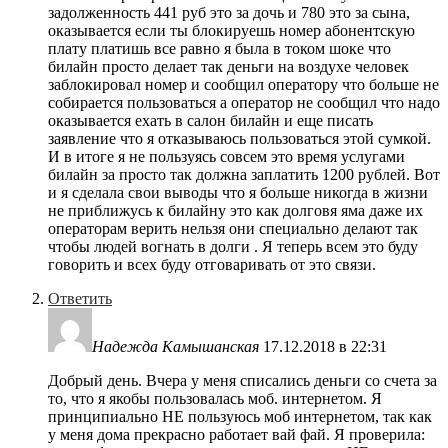
задолженность 441 руб это за дочь и 780 это за сына,
оказывается если ты блокируешь номер абонентскую
плату платишь все равно я была в током шоке что
билайн просто делает так деньги на воздухе человек
заблокировал номер и сообщил оператору что больше не
собирается пользоваться а оператор не сообщил что надо
оказывается ехать в салон билайн и еще писать
заявление что я отказываюсь пользоваться этой сумкой.
И в итоге я не пользуясь совсем это время услугами
билайн за просто так должна заплатить 1200 рублей. Вот
и я сделала свои выводы что я больше никогда в жизни
не приближусь к билайну это как долговя яма даже их
операторам верить нельзя они специально делают так
чтобы людей вогнать в долги . Я теперь всем это буду
говорить и всех буду отговаривать от это связи.
Ответить
Надежда Камышанская
17.12.2018 в 22:31
Добрый день. Вчера у меня списались деньги со счета за
то, что я якобы пользовалась моб. интернетом. Я
принципиально НЕ пользуюсь моб интернетом, так как
у меня дома прекрасно работает вай фай. Я проверила: