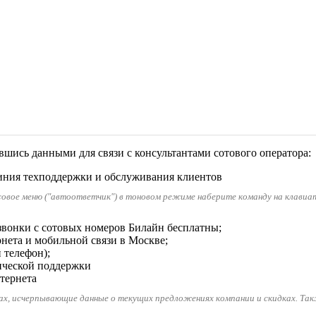
шись данными для связи с консультантами сотового оператора:
линия техподдержки и обслуживания клиентов
совое меню ("автоответчик") в тоновом режиме наберите команду на клавиату
звонки с сотовых номеров Билайн бесплатны;
рнета и мобильной связи в Москве;
 телефон);
ической поддержки
тернета
гах, исчерпывающие данные о текущих предложениях компании и скидках. Так