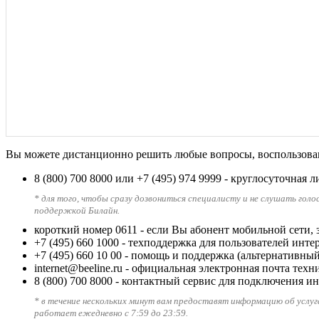
Вы можете дистанционно решить любые вопросы, воспользовав
8 (800) 700 8000
или
+7 (495) 974 9999
- круглосуточная 
* для того, чтобы сразу дозвониться специалисту и не слушать голо
поддержкой Билайн.
короткий номер 0611
- если Вы абонент мобильной сети, 
+7 (495) 660 1000
- техподдержка для пользователей инте
+7 (495) 660 10 00
- помощь и поддержка (альтернативный
internet@beeline.ru
- официальная электронная почта техн
8 (800) 700 8000
- контактный сервис для подключения ин
* в течение нескольких минут вам предоставят информацию об услу
работает ежедневно с 7:59 до 23:59.