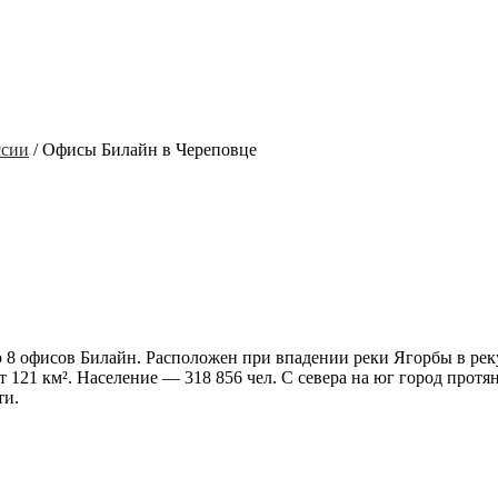
ссии
/
Офисы Билайн в Череповце
о
8 офисов Билайн.
Расположен при впадении реки Ягорбы в рек
121 км². Население — 318 856 чел. С севера на юг город протяну
ти.