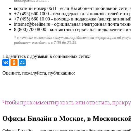
поддержкой Билайн.
короткий номер 0611
- если Вы абонент мобильной сети, 
+7 (495) 660 1000
- техподдержка для пользователей инте
+7 (495) 660 10 00
- помощь и поддержка (альтернативный
internet@beeline.ru
- официальная электронная почта техн
8 (800) 700 8000
- контактный сервис для подключения ин
* в течение нескольких минут вам предоставят информацию об услу
работает ежедневно с 7:59 до 23:59.
Поделитесь с друзьями в социальных сетях:
Оцените, пожалуйста, публикацию:
Чтобы прокомментировать или ответить, прокру
Офисы Билайн в Москве, в Московской 
Офисы Билайн — это целая сеть салонов обслуживания по всей