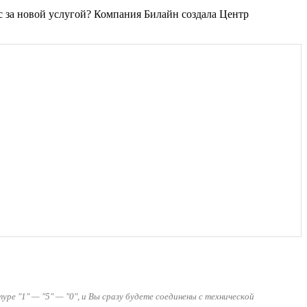
с за новой услугой? Компания Билайн создала Центр
ре "1" — "5" — "0", и Вы сразу будете соединены с технической