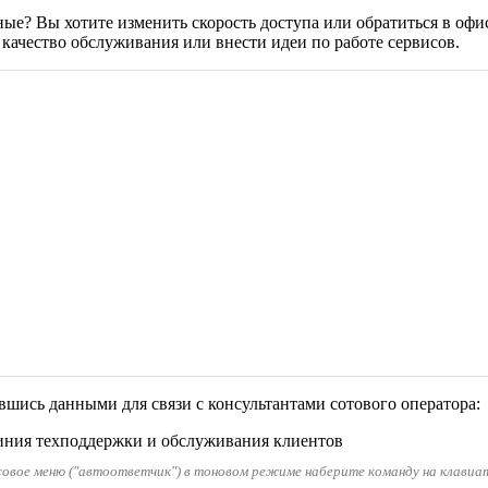
е? Вы хотите изменить скорость доступа или обратиться в офи
качество обслуживания или внести идеи по работе сервисов.
шись данными для связи с консультантами сотового оператора:
линия техподдержки и обслуживания клиентов
совое меню ("автоответчик") в тоновом режиме наберите команду на клавиату