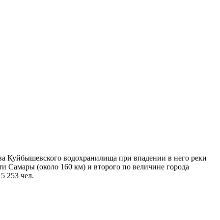
ва Куйбышевского водохранилища при впадении в него реки
ти Самары (около 160 км) и второго по величине города
5 253 чел.