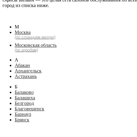
город из списка ниже.
М
Москва
(по станциям метро)
Московская область
(по городам)
А
Абакан
Архангельск
Астрахань
Б
Балаково
Балашиха
Белгород
Благовещенск
Барнаул
Брянск