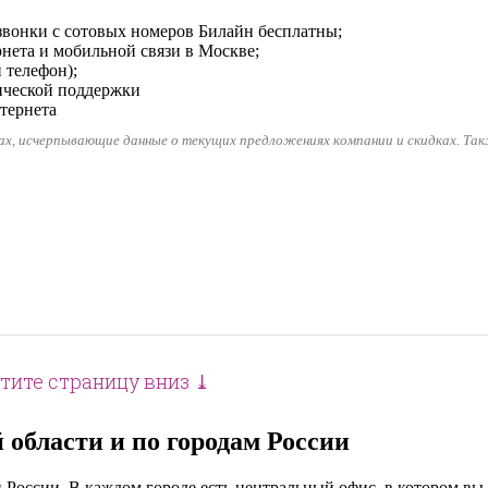
звонки с сотовых номеров Билайн бесплатны;
рнета и мобильной связи в Москве;
 телефон);
ической поддержки
тернета
гах, исчерпывающие данные о текущих предложениях компании и скидках. Так
тите страницу вниз ⤓
области и по городам России
 России. В каждом городе есть центральный офис, в котором в