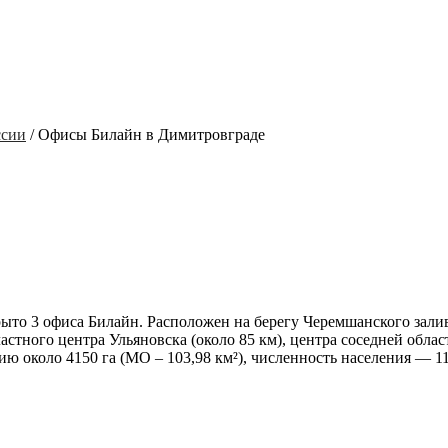
ссии
/
Офисы Билайн в Димитровграде
крыто
3 офиса Билайн.
Расположен на берегу Черемшанского зали
тного центра Ульяновска (около 85 км), центра соседней облас
ию около 4150 га (МО – 103,98 км²), численность населения — 11