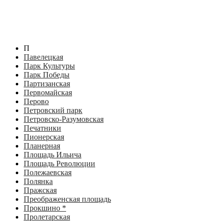
П
Павелецкая
Парк Культуры
Парк Победы
Партизанская
Первомайская
Перово
Петровский парк
Петровско-Разумовская
Печатники
Пионерская
Планерная
Площадь Ильича
Площадь Революции
Полежаевская
Полянка
Пражская
Преображенская площадь
Прокшино *
Пролетарская