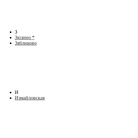
З
Зюзино *
Зябликово
И
Измайловская