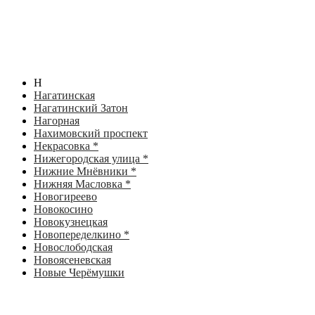
Н
Нагатинская
Нагатинский Затон
Нагорная
Нахимовский проспект
Некрасовка *
Нижегородская улица *
Нижние Мнёвники *
Нижняя Масловка *
Новогиреево
Новокосино
Новокузнецкая
Новопеределкино *
Новослободская
Новоясеневская
Новые Черёмушки