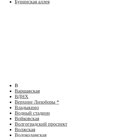
Бунинская аллея
В
Варшавская
ВДНХ
Верхние Лихоборы *
Владыкино
Водный стадион
Войковская
Волгоградский проспект
Волжская
Волоколамская