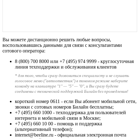
Вы можете дистанционно решить любые вопросы,
воспользовавшись данными для связи с консультантами
сотового оператора:
8 (800) 700 8000
или
+7 (495) 974 9999
- круглосуточная
линия техподдержки и обслуживания клиентов
* для того, чтобы сразу дозвониться специалисту и не слушать
голосовое меню ("автоответчик") в тоновом режиме наберите
команду на клавиатуре "1" — "5" — "0", и Вы сразу будете
соединены с технической поддержкой Билайн без промедления!
короткий номер 0611
- если Вы абонент мобильной сети,
звонки с сотовых номеров Билайн бесплатны;
+7 (495) 660 1000
- техподдержка для пользователей
интернета и мобильной связи в Москве;
+7 (495) 660 10 00
- помощь и поддержка
(альтернативный телефон);
internet@beeline.ru
- официальная электронная почта