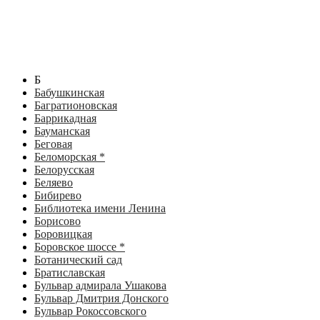
Б
Бабушкинская
Багратионовская
Баррикадная
Бауманская
Беговая
Беломорская *
Белорусская
Беляево
Бибирево
Библиотека имени Ленина
Борисово
Боровицкая
Боровское шоссе *
Ботанический сад
Братиславская
Бульвар адмирала Ушакова
Бульвар Дмитрия Донского
Бульвар Рокоссовского