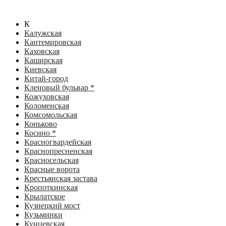
К
Калужская
Кантемировская
Каховская
Каширская
Киевская
Китай-город
Кленовый бульвар *
Кожуховская
Коломенская
Комсомольская
Коньково
Косино *
Красногвардейская
Краснопресненская
Красносельская
Красные ворота
Крестьянская застава
Кропоткинская
Крылатское
Кузнецкий мост
Кузьминки
Кунцевская