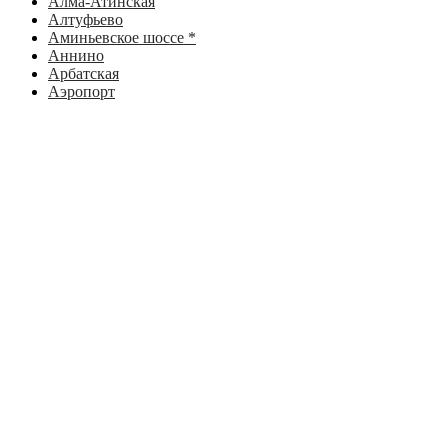
Алма-Атинская
Алтуфьево
Аминьевское шоссе *
Аннино
Арбатская
Аэропорт