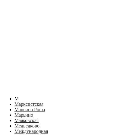
М
Марксистская
Марьина Роща
Марьино
Маяковская
Медведково
Международная