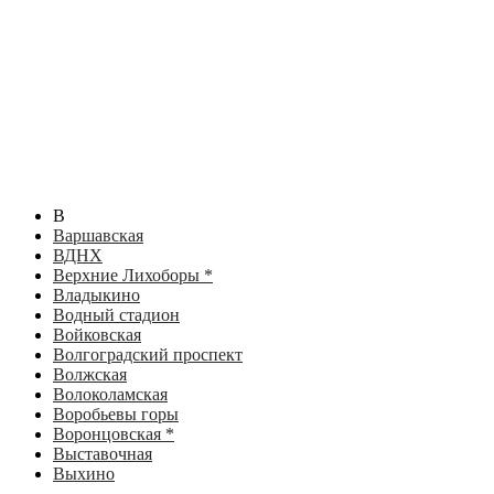
В
Варшавская
ВДНХ
Верхние Лихоборы *
Владыкино
Водный стадион
Войковская
Волгоградский проспект
Волжская
Волоколамская
Воробьевы горы
Воронцовская *
Выставочная
Выхино