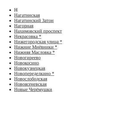
Н
Нагатинская
Нагатинский Затон
Нагорная
Нахимовский проспект
Некрасовка *
Нижегородская улица *
Нижние Мнёвники *
Нижняя Масловка *
Новогиреево
Новокосино
Новокузнецкая
Новопеределкино *
Новослободская
Новоясеневская
Новые Черёмушки