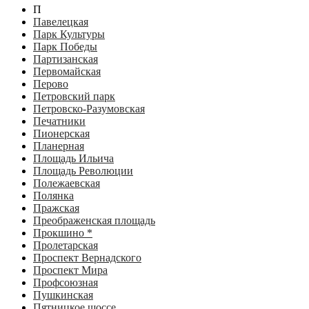
П
Павелецкая
Парк Культуры
Парк Победы
Партизанская
Первомайская
Перово
Петровский парк
Петровско-Разумовская
Печатники
Пионерская
Планерная
Площадь Ильича
Площадь Революции
Полежаевская
Полянка
Пражская
Преображенская площадь
Прокшино *
Пролетарская
Проспект Вернадского
Проспект Мира
Профсоюзная
Пушкинская
Пятницкое шоссе