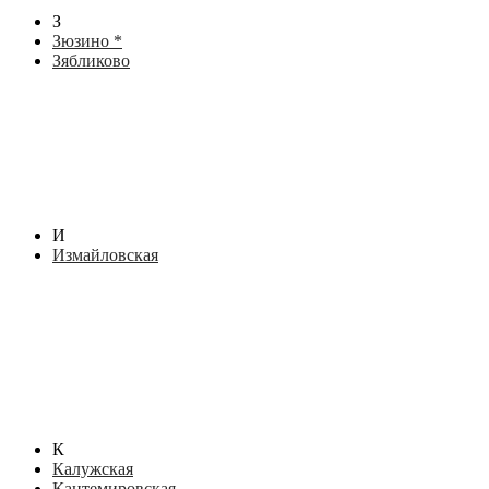
З
Зюзино *
Зябликово
И
Измайловская
К
Калужская
Кантемировская