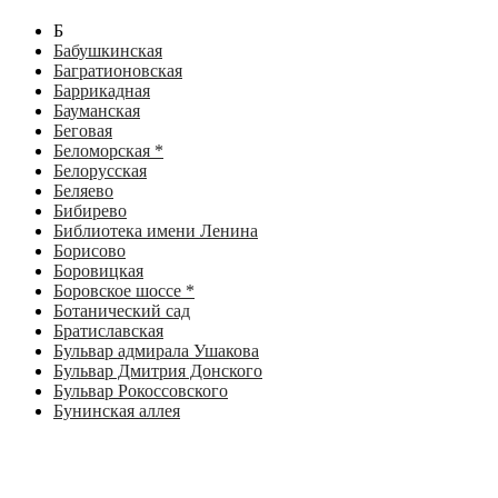
Б
Бабушкинская
Багратионовская
Баррикадная
Бауманская
Беговая
Беломорская *
Белорусская
Беляево
Бибирево
Библиотека имени Ленина
Борисово
Боровицкая
Боровское шоссе *
Ботанический сад
Братиславская
Бульвар адмирала Ушакова
Бульвар Дмитрия Донского
Бульвар Рокоссовского
Бунинская аллея