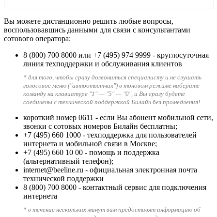
Вы можете дистанционно решить любые вопросы,
воспользовавшись данными для связи с консультантами
сотового оператора:
8 (800) 700 8000
или
+7 (495) 974 9999
- круглосуточная
линия техподдержки и обслуживания клиентов
* для того, чтобы сразу дозвониться специалисту и не слушать
голосовое меню ("автоответчик") в тоновом режиме наберите
команду на клавиатуре "1" — "5" — "0", и Вы сразу будете
соединены с технической поддержкой Билайн без промедления!
короткий номер 0611
- если Вы абонент мобильной сети,
звонки с сотовых номеров Билайн бесплатны;
+7 (495) 660 1000
- техподдержка для пользователей
интернета и мобильной связи в Москве;
+7 (495) 660 10 00
- помощь и поддержка
(альтернативный телефон);
internet@beeline.ru
- официальная электронная почта
технической поддержки
8 (800) 700 8000
- контактный сервис для подключения
интернета
* в течение нескольких минут вам предоставят информацию об