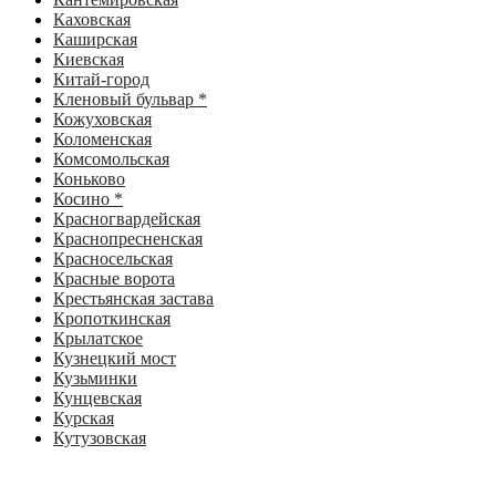
Каховская
Каширская
Киевская
Китай-город
Кленовый бульвар *
Кожуховская
Коломенская
Комсомольская
Коньково
Косино *
Красногвардейская
Краснопресненская
Красносельская
Красные ворота
Крестьянская застава
Кропоткинская
Крылатское
Кузнецкий мост
Кузьминки
Кунцевская
Курская
Кутузовская