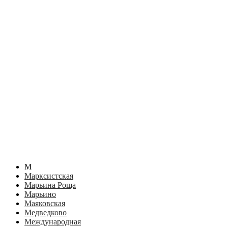
М
Марксистская
Марьина Роща
Марьино
Маяковская
Медведково
Международная