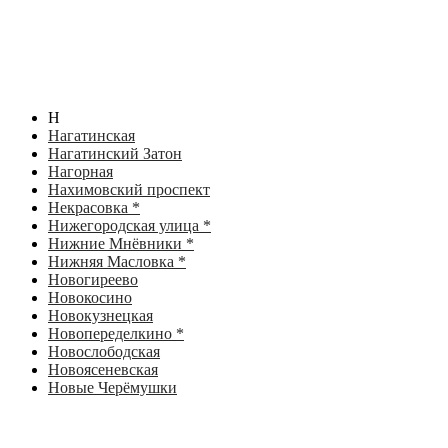
Н
Нагатинская
Нагатинский Затон
Нагорная
Нахимовский проспект
Некрасовка *
Нижегородская улица *
Нижние Мнёвники *
Нижняя Масловка *
Новогиреево
Новокосино
Новокузнецкая
Новопеределкино *
Новослободская
Новоясеневская
Новые Черёмушки