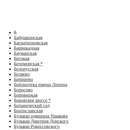
Б
Бабушкинская
Багратионовская
Баррикадная
Бауманская
Беговая
Беломорская *
Белорусская
Беляево
Бибирево
Библиотека имени Ленина
Борисово
Боровицкая
Боровское шоссе *
Ботанический сад
Братиславская
Бульвар адмирала Ушакова
Бульвар Дмитрия Донского
Бульвар Рокоссовского