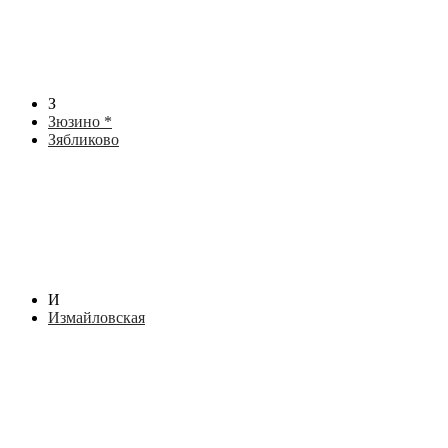
З
Зюзино *
Зябликово
И
Измайловская