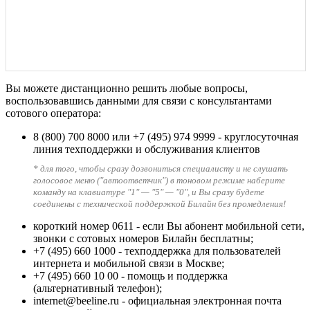
Вы можете дистанционно решить любые вопросы,
воспользовавшись данными для связи с консультантами
сотового оператора:
8 (800) 700 8000
или
+7 (495) 974 9999
- круглосуточная
линия техподдержки и обслуживания клиентов
* для того, чтобы сразу дозвониться специалисту и не слушать
голосовое меню ("автоответчик") в тоновом режиме наберите
команду на клавиатуре "1" — "5" — "0", и Вы сразу будете
соединены с технической поддержкой Билайн без промедления!
короткий номер 0611
- если Вы абонент мобильной сети,
звонки с сотовых номеров Билайн бесплатны;
+7 (495) 660 1000
- техподдержка для пользователей
интернета и мобильной связи в Москве;
+7 (495) 660 10 00
- помощь и поддержка
(альтернативный телефон);
internet@beeline.ru
- официальная электронная почта