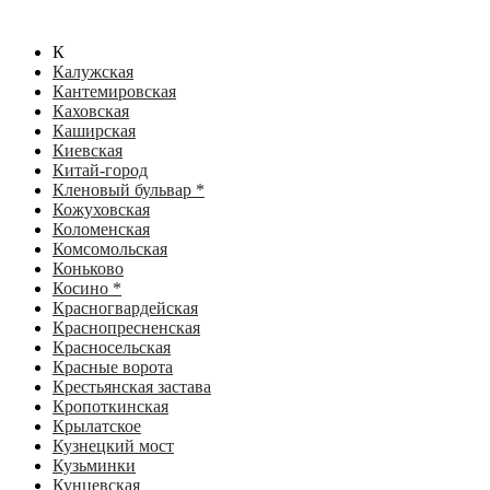
К
Калужская
Кантемировская
Каховская
Каширская
Киевская
Китай-город
Кленовый бульвар *
Кожуховская
Коломенская
Комсомольская
Коньково
Косино *
Красногвардейская
Краснопресненская
Красносельская
Красные ворота
Крестьянская застава
Кропоткинская
Крылатское
Кузнецкий мост
Кузьминки
Кунцевская