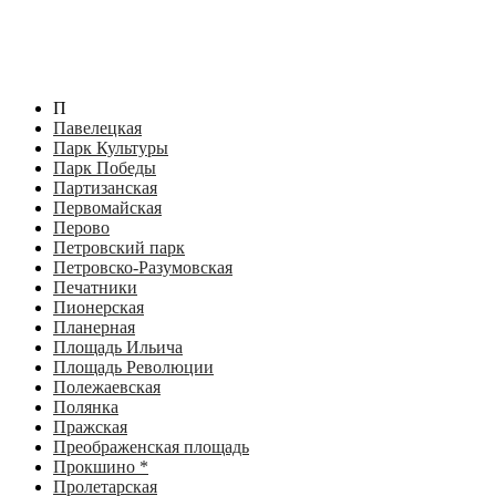
П
Павелецкая
Парк Культуры
Парк Победы
Партизанская
Первомайская
Перово
Петровский парк
Петровско-Разумовская
Печатники
Пионерская
Планерная
Площадь Ильича
Площадь Революции
Полежаевская
Полянка
Пражская
Преображенская площадь
Прокшино *
Пролетарская