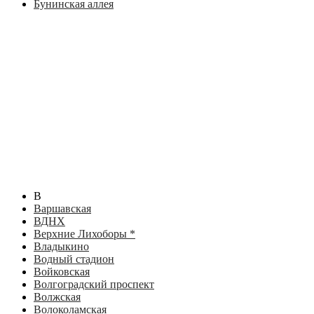
Бунинская аллея
В
Варшавская
ВДНХ
Верхние Лихоборы *
Владыкино
Водный стадион
Войковская
Волгоградский проспект
Волжская
Волоколамская