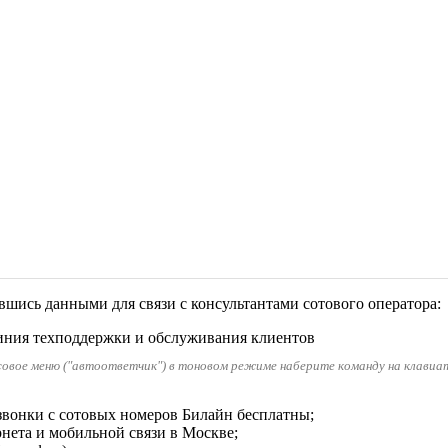
шись данными для связи с консультантами сотового оператора:
линия техподдержки и обслуживания клиентов
совое меню ("автоответчик") в тоновом режиме наберите команду на клавиату
звонки с сотовых номеров Билайн бесплатны;
рнета и мобильной связи в Москве;