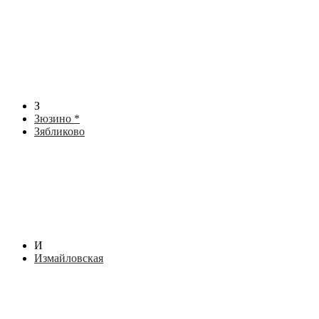
З
Зюзино *
Зябликово
И
Измайловская