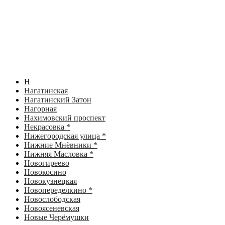
Н
Нагатинская
Нагатинский Затон
Нагорная
Нахимовский проспект
Некрасовка *
Нижегородская улица *
Нижние Мнёвники *
Нижняя Масловка *
Новогиреево
Новокосино
Новокузнецкая
Новопеределкино *
Новослободская
Новоясеневская
Новые Черёмушки