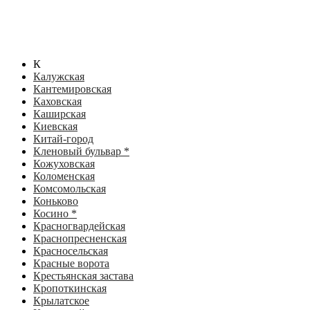
К
Калужская
Кантемировская
Каховская
Каширская
Киевская
Китай-город
Кленовый бульвар *
Кожуховская
Коломенская
Комсомольская
Коньково
Косино *
Красногвардейская
Краснопресненская
Красносельская
Красные ворота
Крестьянская застава
Кропоткинская
Крылатское