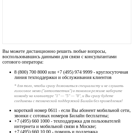
Вы можете дистанционно решить любые вопросы,
воспользовавшись данными для связи с консультантами
сотового оператора:
8 (800) 700 8000
или
+7 (495) 974 9999
- круглосуточная
линия техподдержки и обслуживания клиентов
* для того, чтобы сразу дозвониться специалисту и не слушать
голосовое меню ("автоответчик") в тоновом режиме наберите
команду на клавиатуре "1" — "5" — "0", и Вы сразу будете
соединены с технической поддержкой Билайн без промедления!
короткий номер 0611
- если Вы абонент мобильной сети,
звонки с сотовых номеров Билайн бесплатны;
+7 (495) 660 1000
- техподдержка для пользователей
интернета и мобильной связи в Москве;
+7 (495) 660 10 00
- помощь и поддержка