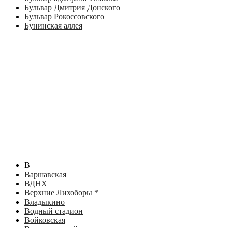
Бульвар Дмитрия Донского
Бульвар Рокоссовского
Бунинская аллея
В
Варшавская
ВДНХ
Верхние Лихоборы *
Владыкино
Водный стадион
Войковская