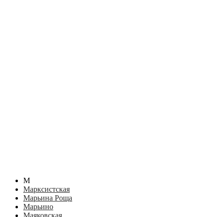
М
Марксистская
Марьина Роща
Марьино
Маяковская