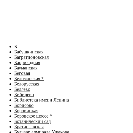
Б
Бабушкинская
Багратионовская
Баррикадная
Бауманская
Беговая
Беломорская *
Белорусская
Беляево
Бибирево
Библиотека имени Ленина
Борисово
Боровицкая
Боровское шоссе *
Ботанический сад
Братиславская
Бульвар адмирала Ушакова