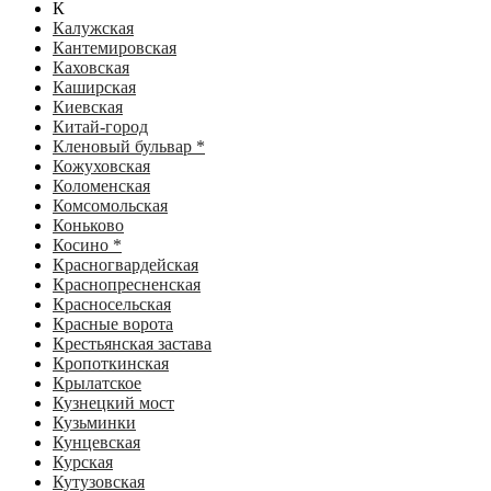
К
Калужская
Кантемировская
Каховская
Каширская
Киевская
Китай-город
Кленовый бульвар *
Кожуховская
Коломенская
Комсомольская
Коньково
Косино *
Красногвардейская
Краснопресненская
Красносельская
Красные ворота
Крестьянская застава
Кропоткинская
Крылатское
Кузнецкий мост
Кузьминки
Кунцевская
Курская
Кутузовская