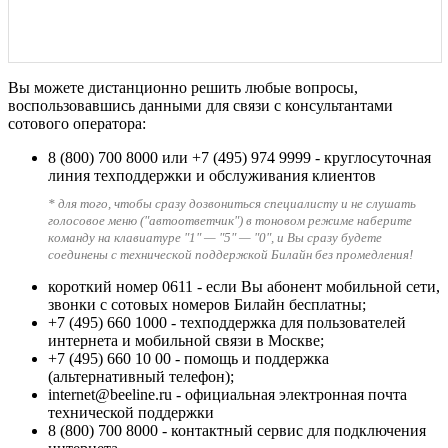
Вы можете дистанционно решить любые вопросы,
воспользовавшись данными для связи с консультантами
сотового оператора:
8 (800) 700 8000
или
+7 (495) 974 9999
- круглосуточная
линия техподдержки и обслуживания клиентов
* для того, чтобы сразу дозвониться специалисту и не слушать
голосовое меню ("автоответчик") в тоновом режиме наберите
команду на клавиатуре "1" — "5" — "0", и Вы сразу будете
соединены с технической поддержкой Билайн без промедления!
короткий номер 0611
- если Вы абонент мобильной сети,
звонки с сотовых номеров Билайн бесплатны;
+7 (495) 660 1000
- техподдержка для пользователей
интернета и мобильной связи в Москве;
+7 (495) 660 10 00
- помощь и поддержка
(альтернативный телефон);
internet@beeline.ru
- официальная электронная почта
технической поддержки
8 (800) 700 8000
- контактный сервис для подключения