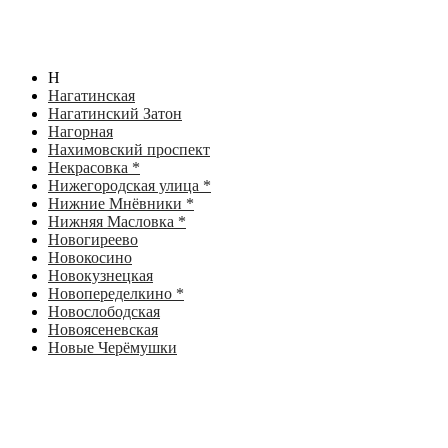
Н
Нагатинская
Нагатинский Затон
Нагорная
Нахимовский проспект
Некрасовка *
Нижегородская улица *
Нижние Мнёвники *
Нижняя Масловка *
Новогиреево
Новокосино
Новокузнецкая
Новопеределкино *
Новослободская
Новоясеневская
Новые Черёмушки