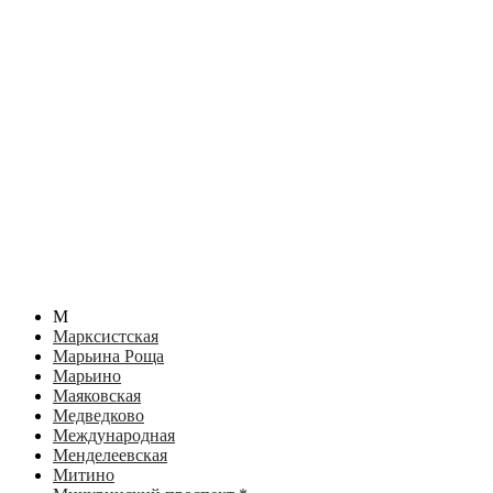
М
Марксистская
Марьина Роща
Марьино
Маяковская
Медведково
Международная
Менделеевская
Митино