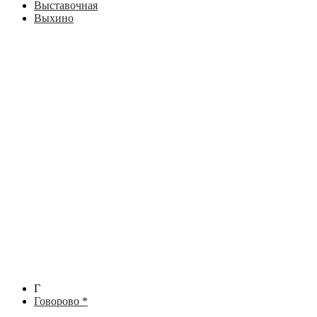
Выставочная
Выхино
Г
Говорово *