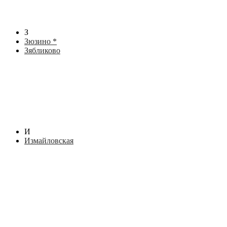
З
Зюзино *
Зябликово
И
Измайловская