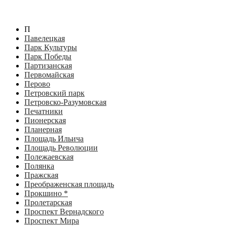
П
Павелецкая
Парк Культуры
Парк Победы
Партизанская
Первомайская
Перово
Петровский парк
Петровско-Разумовская
Печатники
Пионерская
Планерная
Площадь Ильича
Площадь Революции
Полежаевская
Полянка
Пражская
Преображенская площадь
Прокшино *
Пролетарская
Проспект Вернадского
Проспект Мира