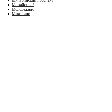
Мичуринский проспект *
Можайская *
Молодёжная
Мякинино