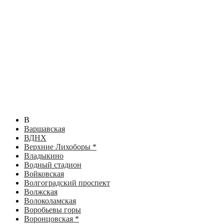
В
Варшавская
ВДНХ
Верхние Лихоборы *
Владыкино
Водный стадион
Войковская
Волгоградский проспект
Волжская
Волоколамская
Воробьевы горы
Воронцовская *