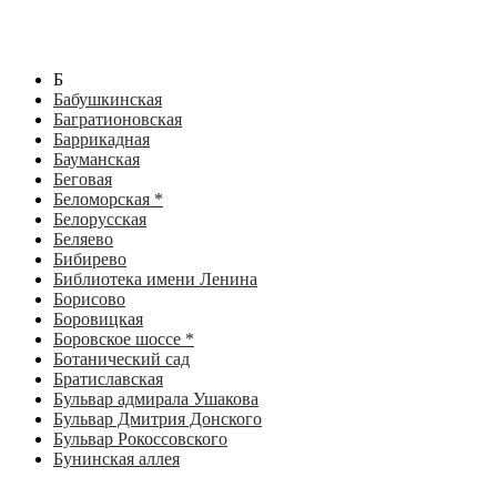
Б
Бабушкинская
Багратионовская
Баррикадная
Бауманская
Беговая
Беломорская *
Белорусская
Беляево
Бибирево
Библиотека имени Ленина
Борисово
Боровицкая
Боровское шоссе *
Ботанический сад
Братиславская
Бульвар адмирала Ушакова
Бульвар Дмитрия Донского
Бульвар Рокоссовского
Бунинская аллея