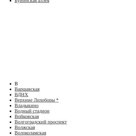
Бунинская аллея
В
Варшавская
ВДНХ
Верхние Лихоборы *
Владыкино
Водный стадион
Войковская
Волгоградский проспект
Волжская
Волоколамская