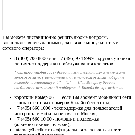
Вы можете дистанционно решить любые вопросы,
воспользовавшись данными для связи с консультантами
сотового оператора:
8 (800) 700 8000
или
+7 (495) 974 9999
- круглосуточная
линия техподдержки и обслуживания клиентов
* для того, чтобы сразу дозвониться специалисту и не слушать
голосовое меню ("автоответчик") в тоновом режиме наберите
команду на клавиатуре "1" — "5" — "0", и Вы сразу будете
соединены с технической поддержкой Билайн без промедления!
короткий номер 0611
- если Вы абонент мобильной сети,
звонки с сотовых номеров Билайн бесплатны;
+7 (495) 660 1000
- техподдержка для пользователей
интернета и мобильной связи в Москве;
+7 (495) 660 10 00
- помощь и поддержка
(альтернативный телефон);
internet@beeline.ru
- официальная электронная почта