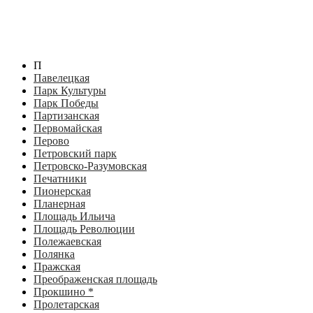
П
Павелецкая
Парк Культуры
Парк Победы
Партизанская
Первомайская
Перово
Петровский парк
Петровско-Разумовская
Печатники
Пионерская
Планерная
Площадь Ильича
Площадь Революции
Полежаевская
Полянка
Пражская
Преображенская площадь
Прокшино *
Пролетарская