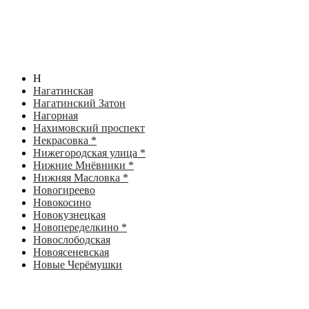
Н
Нагатинская
Нагатинский Затон
Нагорная
Нахимовский проспект
Некрасовка *
Нижегородская улица *
Нижние Мнёвники *
Нижняя Масловка *
Новогиреево
Новокосино
Новокузнецкая
Новопеределкино *
Новослободская
Новоясеневская
Новые Черёмушки