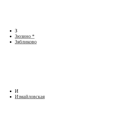
З
Зюзино *
Зябликово
И
Измайловская