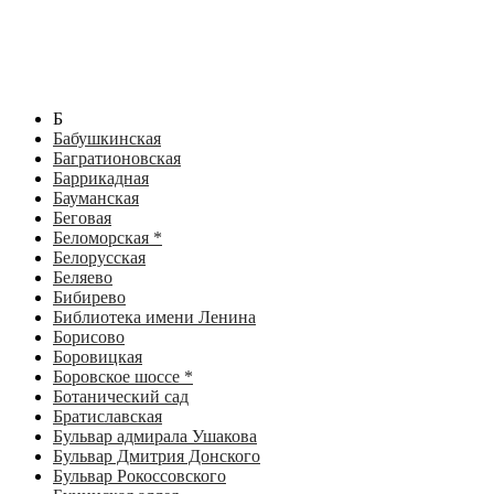
Б
Бабушкинская
Багратионовская
Баррикадная
Бауманская
Беговая
Беломорская *
Белорусская
Беляево
Бибирево
Библиотека имени Ленина
Борисово
Боровицкая
Боровское шоссе *
Ботанический сад
Братиславская
Бульвар адмирала Ушакова
Бульвар Дмитрия Донского
Бульвар Рокоссовского