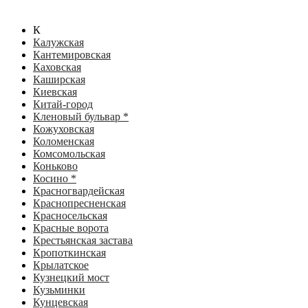
К
Калужская
Кантемировская
Каховская
Каширская
Киевская
Китай-город
Кленовый бульвар *
Кожуховская
Коломенская
Комсомольская
Коньково
Косино *
Красногвардейская
Краснопресненская
Красносельская
Красные ворота
Крестьянская застава
Кропоткинская
Крылатское
Кузнецкий мост
Кузьминки
Кунцевская