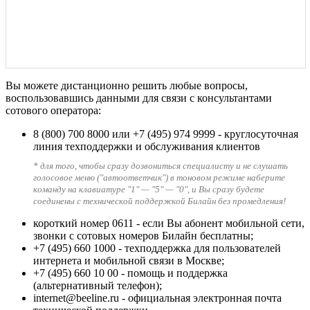
Вы можете дистанционно решить любые вопросы,
воспользовавшись данными для связи с консультантами
сотового оператора:
8 (800) 700 8000
или
+7 (495) 974 9999
- круглосуточная
линия техподдержки и обслуживания клиентов
* для того, чтобы сразу дозвониться специалисту и не слушать
голосовое меню ("автоответчик") в тоновом режиме наберите
команду на клавиатуре "1" — "5" — "0", и Вы сразу будете
соединены с технической поддержкой Билайн без промедления!
короткий номер 0611
- если Вы абонент мобильной сети,
звонки с сотовых номеров Билайн бесплатны;
+7 (495) 660 1000
- техподдержка для пользователей
интернета и мобильной связи в Москве;
+7 (495) 660 10 00
- помощь и поддержка
(альтернативный телефон);
internet@beeline.ru
- официальная электронная почта