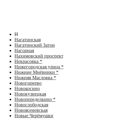
Н
Нагатинская
Нагатинский Затон
Нагорная
Нахимовский проспект
Некрасовка *
Нижегородская улица *
Нижние Мнёвники *
Нижняя Масловка *
Новогиреево
Новокосино
Новокузнецкая
Новопеределкино *
Новослободская
Новоясеневская
Новые Черёмушки