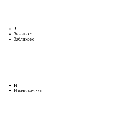
З
Зюзино *
Зябликово
И
Измайловская