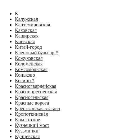
К
Калужская
Кантемировская
Каховская
Каширская
Киевская
Китай-город
Кленовый бульвар *
Кожуховская
Коломенская
Комсомольская
Коньково
Косино *
Красногвардейская
Краснопресненская
Красносельская
Красные ворота
Крестьянская застава
Кропоткинская
Крылатское
Кузнецкий мост
Кузьминки
Кунцевская