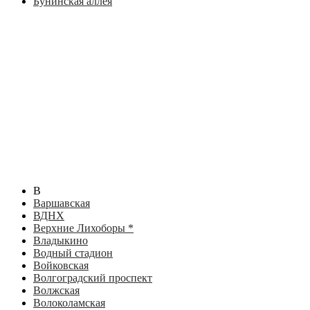
Бунинская аллея
В
Варшавская
ВДНХ
Верхние Лихоборы *
Владыкино
Водный стадион
Войковская
Волгоградский проспект
Волжская
Волоколамская