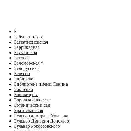
Б
Бабушкинская
Багратионовская
Баррикадная
Бауманская
Беговая
Беломорская *
Белорусская
Беляево
Бибирево
Библиотека имени Ленина
Борисово
Боровицкая
Боровское шоссе *
Ботанический сад
Братиславская
Бульвар адмирала Ушакова
Бульвар Дмитрия Донского
Бульвар Рокоссовского