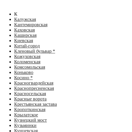
К
Калужская
Кантемировская
Каховская
Каширская
Киевская
Китай-город
Кленовый бульвар *
Кожуховская
Коломенская
Комсомольская
Коньково
Косино *
Красногвардейская
Краснопресненская
Красносельская
Красные ворота
Крестьянская застава
Кропоткинская
Крылатское
Кузнецкий мост
Кузьминки
Кунцевская