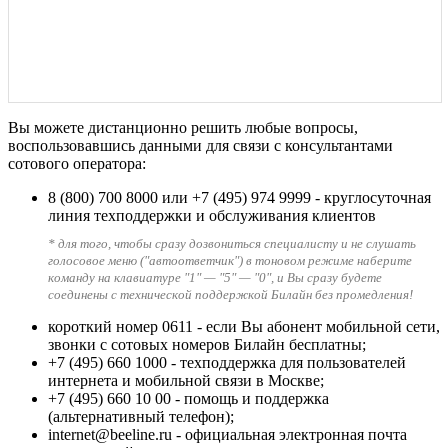
Вы можете дистанционно решить любые вопросы,
воспользовавшись данными для связи с консультантами
сотового оператора:
8 (800) 700 8000
или
+7 (495) 974 9999
- круглосуточная
линия техподдержки и обслуживания клиентов
* для того, чтобы сразу дозвониться специалисту и не слушать
голосовое меню ("автоответчик") в тоновом режиме наберите
команду на клавиатуре "1" — "5" — "0", и Вы сразу будете
соединены с технической поддержкой Билайн без промедления!
короткий номер 0611
- если Вы абонент мобильной сети,
звонки с сотовых номеров Билайн бесплатны;
+7 (495) 660 1000
- техподдержка для пользователей
интернета и мобильной связи в Москве;
+7 (495) 660 10 00
- помощь и поддержка
(альтернативный телефон);
internet@beeline.ru
- официальная электронная почта