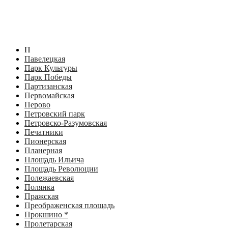
П
Павелецкая
Парк Культуры
Парк Победы
Партизанская
Первомайская
Перово
Петровский парк
Петровско-Разумовская
Печатники
Пионерская
Планерная
Площадь Ильича
Площадь Революции
Полежаевская
Полянка
Пражская
Преображенская площадь
Прокшино *
Пролетарская