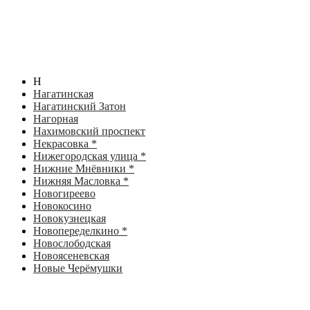
Н
Нагатинская
Нагатинский Затон
Нагорная
Нахимовский проспект
Некрасовка *
Нижегородская улица *
Нижние Мнёвники *
Нижняя Масловка *
Новогиреево
Новокосино
Новокузнецкая
Новопеределкино *
Новослободская
Новоясеневская
Новые Черёмушки