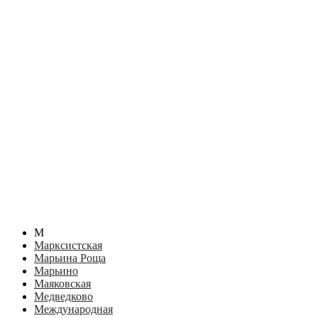
М
Марксистская
Марьина Роща
Марьино
Маяковская
Медведково
Международная