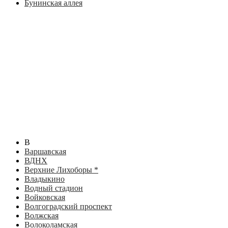
Бунинская аллея
В
Варшавская
ВДНХ
Верхние Лихоборы *
Владыкино
Водный стадион
Войковская
Волгоградский проспект
Волжская
Волоколамская