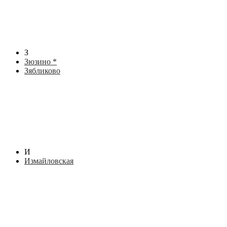
З
Зюзино *
Зябликово
И
Измайловская