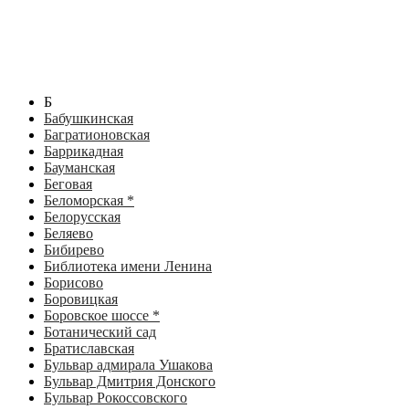
Б
Бабушкинская
Багратионовская
Баррикадная
Бауманская
Беговая
Беломорская *
Белорусская
Беляево
Бибирево
Библиотека имени Ленина
Борисово
Боровицкая
Боровское шоссе *
Ботанический сад
Братиславская
Бульвар адмирала Ушакова
Бульвар Дмитрия Донского
Бульвар Рокоссовского