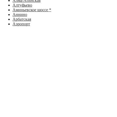
Алма-Атинская
Алтуфьево
Аминьевское шоссе *
Аннино
Арбатская
Аэропорт